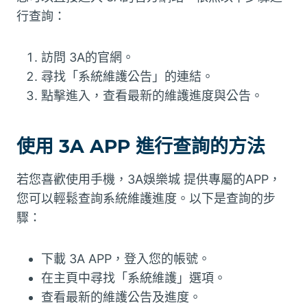
行查詢：
訪問 3A的官網。
尋找「系統維護公告」的連結。
點擊進入，查看最新的維護進度與公告。
使用 3A APP 進行查詢的方法
若您喜歡使用手機，3A娛樂城 提供專屬的APP，
您可以輕鬆查詢系統維護進度。以下是查詢的步
驟：
下載 3A APP，登入您的帳號。
在主頁中尋找「系統維護」選項。
查看最新的維護公告及進度。