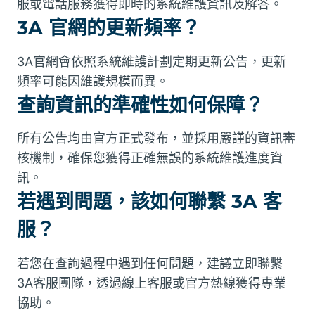
服或電話服務獲得即時的系統維護資訊及解答。
3A 官網的更新頻率？
3A官網會依照系統維護計劃定期更新公告，更新
頻率可能因維護規模而異。
查詢資訊的準確性如何保障？
所有公告均由官方正式發布，並採用嚴謹的資訊審
核機制，確保您獲得正確無誤的系統維護進度資
訊。
若遇到問題，該如何聯繫 3A 客
服？
若您在查詢過程中遇到任何問題，建議立即聯繫
3A客服團隊，透過線上客服或官方熱線獲得專業
協助。