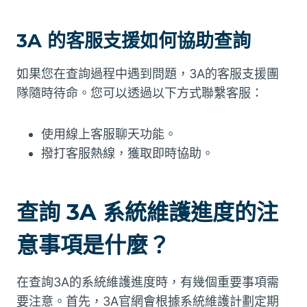
3A 的客服支援如何協助查詢
如果您在查詢過程中遇到問題，3A的客服支援團
隊隨時待命。您可以透過以下方式聯繫客服：
使用線上客服聊天功能。
撥打客服熱線，獲取即時協助。
查詢 3A 系統維護進度的注
意事項是什麼？
在查詢3A的系統維護進度時，有幾個重要事項需
要注意。首先，3A官網會根據系統維護計劃定期