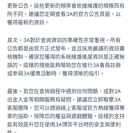
更新公告。這些更新的頻率會依據維護的規模而有
所不同。建議您定期查看3A的官方公告頁面，以
獲得最新的資訊。
其次，3A對於查詢資訊的準確性非常重視。所有
公告都是由官方正式發布，並且採用嚴謹的資訊審
核機制，確保您獲得的系統維護進度資訊是正確無
誤的。這樣的措施能夠幫助您在進行3A會員註冊
或參與3A優惠活動時，獲得清晰的指引。
最後，若您在查詢過程中遇到任何問題，或對3A
出金入金等相關服務有疑問，建議您立即聯繫3A
客服團隊。您可以透過線上客服或官方熱線獲得專
業的協助，保障您的權益與遊戲體驗。這樣的支持
能有效提升您在使用3A博弈平台時的安全與便利
性。