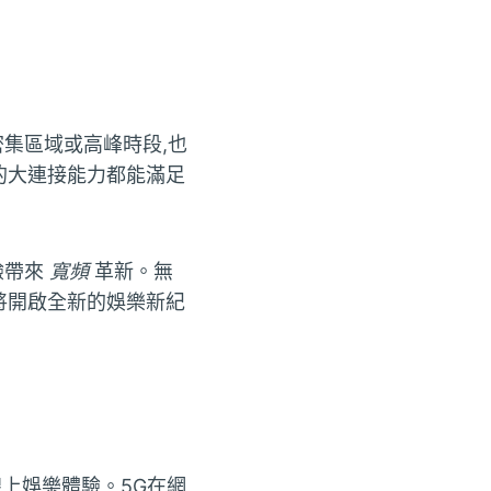
密集區域或高峰時段,也
的大連接能力都能滿足
驗帶來
寬頻
革新。無
將開啟全新的娛樂新紀
線上娛樂體驗。5G在網