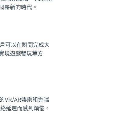
個嶄新的時代。
著用戶可以在瞬間完成大
實境遊戲暢玩等方
的VR/AR娛樂和雲端
網絡延遲而感到煩惱。