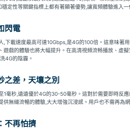
和穩定性等關鍵指標上都有著顯著優勢,讓寬頻體驗進入一
如閃電
,下載速度最高可達10Gbps,是4G的100倍。這意味
片、遊戲的體驗也將大幅提升。在高清視頻流畅播放、虛擬
一洗4G的陰霾。
秒之差，天壤之別
1毫秒,遠遠優於4G的30-50毫秒。這對於需要即時反應
以提供無縫流暢的體驗,大大增強沉浸感。用戶也不需再為
：不再怕擠