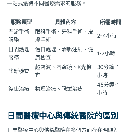
一站式獲得不同醫療需求的服務。
服務類型
具體內容
所需時間
門診手術
眼科手術、牙科手術、皮
2-4小時
服務
膚手術
日間護理
傷口處理、靜脈注射、健
1-2小時
服務
康檢查
超聲波、內窺鏡、X光檢
30分鐘-1
診斷檢查
查
小時
45分鐘-1
復康治療
物理治療、職業治療
小時
日間醫療中心與傳統醫院的區別
日間醫療中心與傳統醫院在多個方面存在明顯差