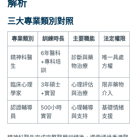
解析
三大專業類別對照
專業類別
訓練時長
主要職能
法定權限
6年醫科
精神科醫
診斷與藥
唯一具處
+專科培
生
物治療
方權
訓
臨床心理
3年碩士
心理評估
限非藥物
學家
+實習
與治療
介入
認證輔導
500小時
心理輔導
基礎情緒
員
實習
與支持
支援