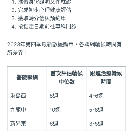
攜帶身份證明文件就診
完成初步心理健康評估
獲取轉介信與預約單
按指定日期前往專科門診
2023年第四季最新數據顯示，各聯網輪候時間有
所差異：
首次評估輪候
跟進治療輪候
醫院聯網
中位數
時間
港島西
8週
4-6週
九龍中
10週
5-8週
新界東
6週
3-5週