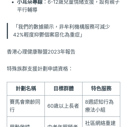
小耳朵專線
：6-12歲兒童情緒支援，設有親子
平行輔導
「我們的數據顯示，非牟利機構服務可減少
42%輕度抑鬱個案惡化為重症」
香港心理健康聯盟2023年報告
特殊族群支援計劃申請資格：
計劃名稱
目標群體
特色服務
賽馬會樂齡同
8週認知行為
60歲以上長者
行
療法小組
社區網絡重建