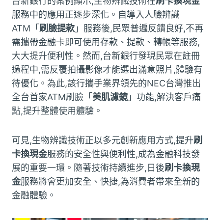
台新銀行的案例顯示,生物辨識技術在
刷卡換現金
服務中的應用正逐步深化。自導入人臉辨識
ATM「
刷臉提款
」服務後,民眾普遍反饋良好,不再
需攜帶金融卡即可使用存款、提款、轉帳等服務,
大大提升便利性。然而,台新銀行發現民眾在註冊
過程中,需反覆拍攝影像才能選出滿意照片,體驗有
待優化。為此,該行攜手業界領先的NEC台灣推出
全台首家ATM刷臉「
美肌濾鏡
」功能,解決客戶痛
點,提升整體使用體驗。
可見,生物辨識技術正以多元創新應用方式,提升
刷
卡換現金
服務的安全性與便利性,成為金融科技發
展的重要一環。隨著技術持續進步,日後
刷卡換現
金
服務將會更加安全、快捷,為消費者帶來全新的
金融體驗。