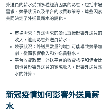
外送員的薪水受到多種經濟因素的影響，包括市場
需求、競爭狀況以及平台的收費政策等，這些因素
共同決定了外送員薪水的變化。
市場需求：外送需求的變化直接影響外送員的
收入，進而影響外送員薪水。
競爭狀況：外送員數量的增加可能導致競爭加
劇，從而影響收入和外送員薪水。
平台收費政策：外送平台的收費標準和佣金比
例也會影響外送員的實際收入，影響外送員薪
水的計算。
新冠疫情如何影響外送員薪
水