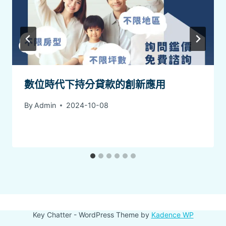
數位時代下持分貸款的創新應用
By
Admin
2024-10-08
Key Chatter - WordPress Theme by
Kadence WP