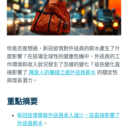
你是否曾想過，新冠疫情對外送員的薪水產生了什
麼影響？在這場全球性的健康危機中，外送員的工
作環境和收入狀況發生了怎樣的變化？這些變化直
接影響了
陳家人的賺錢之道外送員薪水
的穩定性
與增長潛力。
重點摘要
新冠疫情導致外送員收入減少，這直接影響了
外送員薪水
。