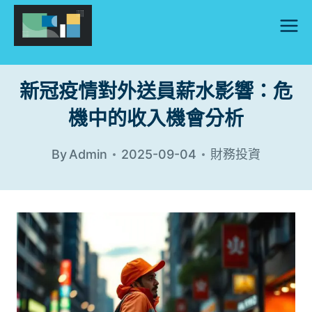
Skip
to
content
新冠疫情對外送員薪水影響：危
機中的收入機會分析
By
Admin
2025-09-04
財務投資