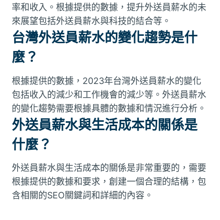
率和收入。根據提供的數據，提升外送員薪水的未
來展望包括外送員薪水與科技的結合等。
台灣外送員薪水的變化趨勢是什
麼？
根據提供的數據，2023年台灣外送員薪水的變化
包括收入的減少和工作機會的減少等。外送員薪水
的變化趨勢需要根據具體的數據和情況進行分析。
外送員薪水與生活成本的關係是
什麼？
外送員薪水與生活成本的關係是非常重要的，需要
根據提供的數據和要求，創建一個合理的結構，包
含相關的SEO關鍵詞和詳細的內容。