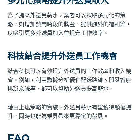
多元化策略提升外送員收入
為了提高外送員薪水，業者可以採取多元化的策
略，如增加熱門時段的獎金、提供額外的福利等，
以吸引更多外送員加入並提升工作效率。
科技結合提升外送員工作機會
結合科技可以有效提升外送員的工作效率和收入機
會。例如，利用數據分析優化配送路線、開發智能
排班系統等，都可以幫助外送員提高薪水。
藉由上述策略的實施，外送員薪水有望獲得顯著提
升，同時也能為業界帶來更穩定的發展。
FAQ