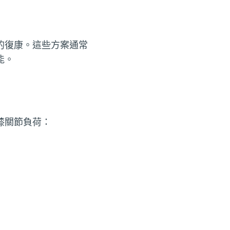
的復康。這些方案通常
能。
膝關節負荷：