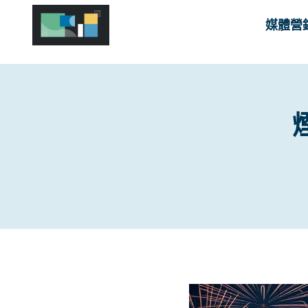
Skip
媒體營
to
content