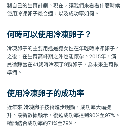
制自己的生育計劃。現在，讓我們來看看什麼時候
使用冷凍卵子最合適，以及成功率如何。
何時可以使用冷凍卵子？
冷凍卵子的主要用途是讓女性在年輕時冷凍卵子。
之後，在生育高峰期之外也能懷孕。2015年，演
員徐靜蕾在41歲時冷凍了9顆卵子，為未來生育做
準備。
使用冷凍卵子的成功率
近年來,
冷凍卵子
技術進步明顯，成功率大幅提
升。最新數據顯示，復甦成功率達到90%至97%。
精卵結合成功率約71%至79%。