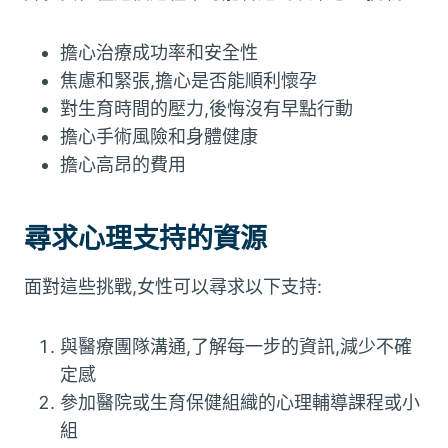
擔心治療成功率和安全性
焦慮和緊張,擔心是否能順利懷孕
對生育時間的壓力,後悔沒有早點行動
擔心手術風險和身體健康
擔心高昂的費用
尋求心理支持的資源
面對這些挑戰,女性可以尋求以下支持:
與醫療團隊溝通,了解每一步的資訊,減少不確
定感
參加醫院或生育保健組織的心理輔導課程或小
組