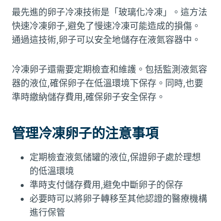
最先進的卵子冷凍技術是「玻璃化冷凍」。這方法
快速冷凍卵子,避免了慢速冷凍可能造成的損傷。
通過這技術,卵子可以安全地儲存在液氮容器中。
冷凍卵子還需要定期檢查和維護。包括監測液氮容
器的液位,確保卵子在低溫環境下保存。同時,也要
準時繳納儲存費用,確保卵子安全保存。
管理冷凍卵子的注意事項
定期檢查液氮储罐的液位,保證卵子處於理想
的低溫環境
準時支付儲存費用,避免中斷卵子的保存
必要時可以將卵子轉移至其他認證的醫療機構
進行保管