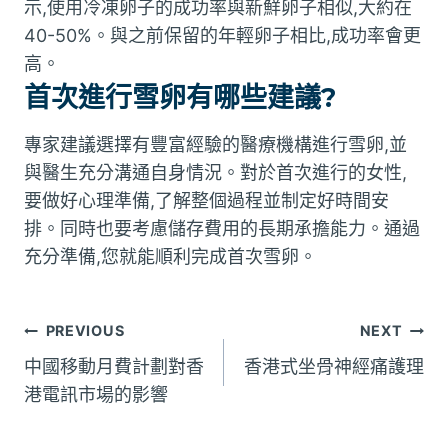
示,使用冷凍卵子的成功率與新鮮卵子相似,大約在
40-50%。與之前保留的年輕卵子相比,成功率會更
高。
首次進行雪卵有哪些建議?
專家建議選擇有豐富經驗的醫療機構進行雪卵,並
與醫生充分溝通自身情況。對於首次進行的女性,
要做好心理準備,了解整個過程並制定好時間安
排。同時也要考慮儲存費用的長期承擔能力。通過
充分準備,您就能順利完成首次雪卵。
文
PREVIOUS
NEXT
中國移動月費計劃對香
香港式坐骨神經痛護理
章
港電訊市場的影響
導