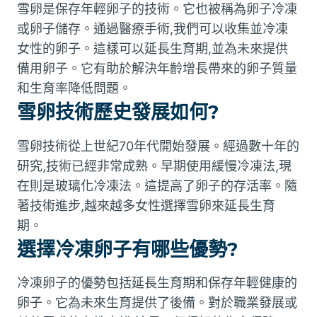
雪卵是保存年輕卵子的技術。它也被稱為卵子冷凍
或卵子儲存。通過醫療手術,我們可以收集並冷凍
女性的卵子。這樣可以延長生育期,並為未來提供
備用卵子。它有助於解決年齡增長帶來的卵子質量
和生育率降低問題。
雪卵技術歷史發展如何?
雪卵技術從上世紀70年代開始發展。經過數十年的
研究,技術已經非常成熟。早期使用緩慢冷凍法,現
在則是玻璃化冷凍法。這提高了卵子的存活率。隨
著技術進步,越來越多女性選擇雪卵來延長生育
期。
選擇冷凍卵子有哪些優勢?
冷凍卵子的優勢包括延長生育期和保存年輕健康的
卵子。它為未來生育提供了後備。對於職業發展或