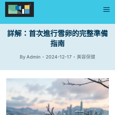
Skip
to
content
詳解：首次進行雪卵的完整準備
指南
By
Admin
2024-12-17
美容保健