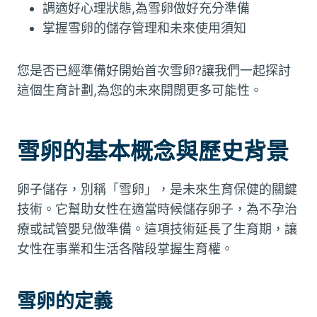
調適好心理狀態,為雪卵做好充分準備
掌握雪卵的儲存管理和未來使用須知
您是否已經準備好開始首次雪卵?讓我們一起探討
這個生育計劃,為您的未來開闊更多可能性。
雪卵的基本概念與歷史背景
卵子儲存，別稱「雪卵」，是未來生育保健的關鍵
技術。它幫助女性在適當時候儲存卵子，為不孕治
療或試管嬰兒做準備。這項技術延長了生育期，讓
女性在事業和生活各階段掌握生育權。
雪卵的定義