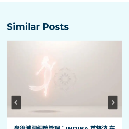
覽
Similar Posts
產後減肥細節管理：INDIBA 英特波 在