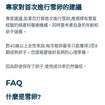
專家對首次進行雪卵的建議
專家建議,如果您打算首次進行雪卵,應選擇有豐富
經驗的婦產科醫療機構。同時要考慮自身的年齡和
卵子儲備。
對40歲以上女性來說,每次取卵最多只能獲得3至8
顆成熟卵子。您還需要做好長期的心理準備。
因為即使保存了卵子,使用成功率仍然偏低。
FAQ
什麼是雪卵?