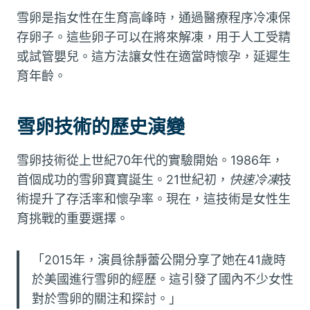
雪卵是指女性在生育高峰時，通過醫療程序冷凍保
存卵子。這些卵子可以在將來解凍，用于人工受精
或試管嬰兒。這方法讓女性在適當時懷孕，延遲生
育年齡。
雪卵技術的歷史演變
雪卵技術從上世紀70年代的實驗開始。1986年，
首個成功的雪卵寶寶誕生。21世紀初，
快速冷凍
技
術提升了存活率和懷孕率。現在，這技術是女性生
育挑戰的重要選擇。
「2015年，演員徐靜蕾公開分享了她在41歲時
於美國進行雪卵的經歷。這引發了國內不少女性
對於雪卵的關注和探討。」