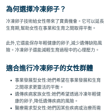
為何選擇冷凍卵子？
冷凍卵子技術給女性帶來了寶貴機會。它可以延長
生育期,幫助女性在事業和生育之間取得平衡。
此外,它還能保存年輕健康的卵子,減少遺傳缺陷風
險。冷凍卵子還能減輕生育過程中的心理壓力。
適合進行冷凍卵子的女性群體
事業發展型女性:她們希望在事業發展和生育
之間尋求更靈活的平衡。
遺傳疾病家族女性:她們希望透過冷凍年輕健
康的卵子,降低遺傳疾病的風險。
醫療需求型女性:她們因某些疾病或治療而需