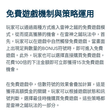
免費遊戲機制與策略運用
玩家可以通過兩種方式進入雷神之鎚的免費遊戲模
式，從而提高獲勝的機會。在雷神之鎚玩法中，首
先，玩家可以在遊戲中自然觸發免費遊戲。當畫面
上出現足夠數量的BONUS符號時，即可進入免費
遊戲。此外，玩家也可以選擇直接購買免費遊戲，
花費100倍的下注金額即可立即獲得15次免費遊戲
機會。
在免費遊戲中，倍數符號的效果會疊加計算，這是
獲得高額獎金的關鍵。玩家可以根據遊戲狀態和訊
號判斷，選擇最佳時機購買免費遊戲。這些策略都
是雷神之鎚玩法的一部分。