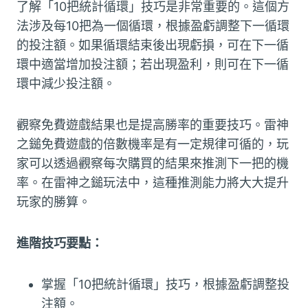
了解「10把統計循環」技巧是非常重要的。這個方
法涉及每10把為一個循環，根據盈虧調整下一循環
的投注額。如果循環結束後出現虧損，可在下一循
環中適當增加投注額；若出現盈利，則可在下一循
環中減少投注額。
觀察免費遊戲結果也是提高勝率的重要技巧。雷神
之鎚免費遊戲的倍數機率是有一定規律可循的，玩
家可以透過觀察每次購買的結果來推測下一把的機
率。在雷神之鎚玩法中，這種推測能力將大大提升
玩家的勝算。
進階技巧要點：
掌握「10把統計循環」技巧，根據盈虧調整投
注額。