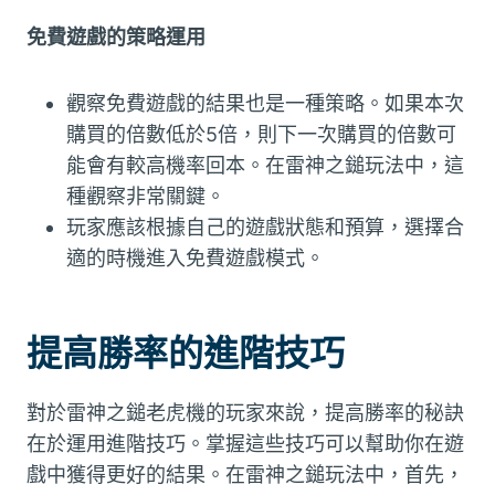
免費遊戲的策略運用
觀察免費遊戲的結果也是一種策略。如果本次
購買的倍數低於5倍，則下一次購買的倍數可
能會有較高機率回本。在雷神之鎚玩法中，這
種觀察非常關鍵。
玩家應該根據自己的遊戲狀態和預算，選擇合
適的時機進入免費遊戲模式。
提高勝率的進階技巧
對於雷神之鎚老虎機的玩家來說，提高勝率的秘訣
在於運用進階技巧。掌握這些技巧可以幫助你在遊
戲中獲得更好的結果。在雷神之鎚玩法中，首先，