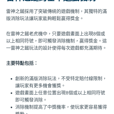
雷神之鎚採用了突破傳統的遊戲機制，其獨特的滿
版消除玩法讓玩家能夠輕鬆贏得獎金。
在雷神之鎚老虎機中，只要遊戲畫面上出現8個或
以上相同符號，即可觸發消除機制，贏得獎金。這
一雷神之鎚玩法的設計使得每次遊戲都充滿期待。
主要特點包括：
創新的滿版消除玩法，不受特定賠付線限制，
讓玩家有更多機會獲獎。
遊戲畫面上任意位置出現8個或以上相同符號
即可觸發消除。
消除機制提高了中獎機率，使玩家更容易獲得