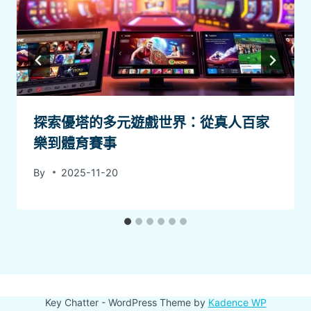
探索優塔的多元遊戲世界：從真人百家
樂到體育賽事
By
2025-11-20
Key Chatter - WordPress Theme by
Kadence WP