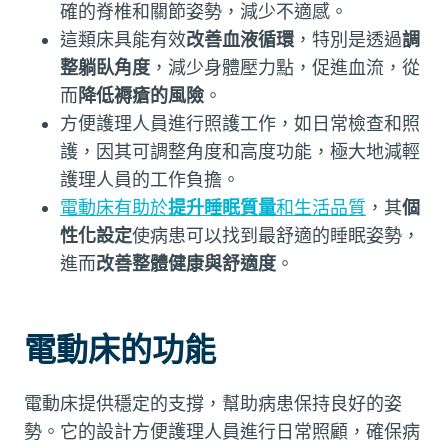
確的脊椎和關節姿勢，減少不適感。
這類床具能有效
改善血液循環
，特別是透過
調
整躺臥角度
，減少身體壓力點，促進血流，從
而
降低褥瘡的風險
。
方便護理人員進行照護工作，如日常檢查和照
護，因其可調整角度和高度功能，極大地減輕
護理人員的工作負擔。
電動床有助於
提升睡眠質量
和生活品質
，其
個
性化設定
使病患可以找到最舒適的睡眠姿勢，
進而
改善整體健康與舒適度
。
電動床的功能
電動床提供穩定的支撐，幫助病患保持良好的姿
勢。它的設計方便護理人員進行日常照顧，確保病