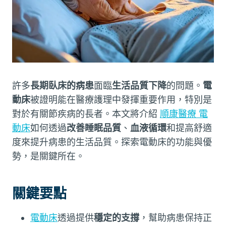
許多
長期臥床的病患
面臨
生活品質下降
的問題。
電
動床
被證明能在醫療護理中發揮重要作用，特別是
對於有關節疾病的長者。本文將介紹
順康醫療 電
動床
如何透過
改善睡眠品質
、
血液循環
和提高舒適
度來提升病患的生活品質。探索電動床的功能與優
勢，是關鍵所在。
關鍵要點
電動床
透過提供
穩定的支撐
，幫助病患保持正