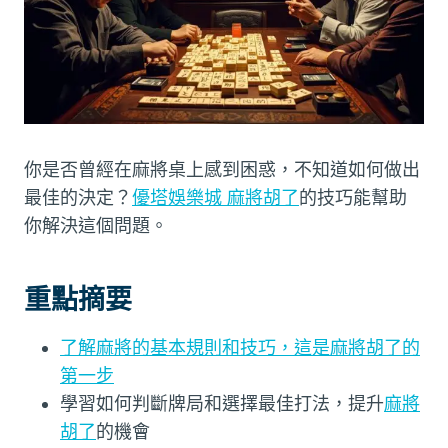
你是否曾經在麻將桌上感到困惑，不知道如何做出
最佳的決定？
優塔娛樂城 麻將胡了
的技巧能幫助
你解決這個問題。
重點摘要
了解麻將的基本規則和技巧，這是麻將胡了的
第一步
學習如何判斷牌局和選擇最佳打法，提升
麻將
胡了
的機會