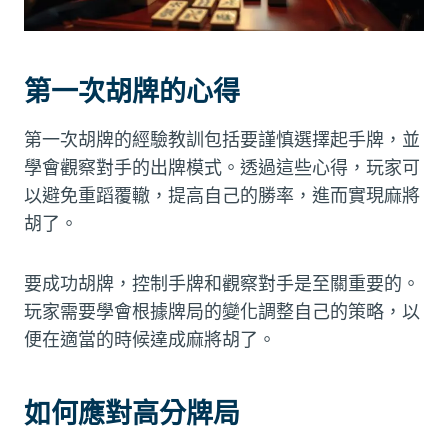
第一次胡牌的心得
第一次胡牌的經驗教訓包括要謹慎選擇起手牌，並
學會觀察對手的出牌模式。透過這些心得，玩家可
以避免重蹈覆轍，提高自己的勝率，進而實現麻將
胡了。
要成功胡牌，控制手牌和觀察對手是至關重要的。
玩家需要學會根據牌局的變化調整自己的策略，以
便在適當的時候達成麻將胡了。
如何應對高分牌局