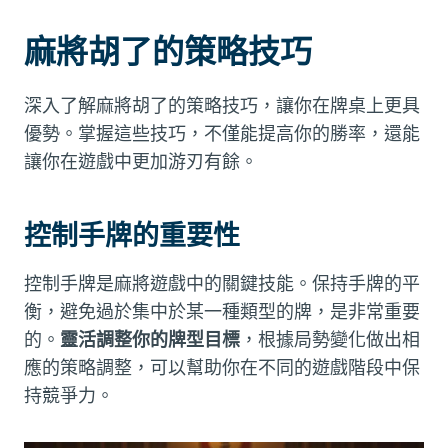
麻將胡了的策略技巧
深入了解麻將胡了的策略技巧，讓你在牌桌上更具
優勢。掌握這些技巧，不僅能提高你的勝率，還能
讓你在遊戲中更加游刃有餘。
控制手牌的重要性
控制手牌是麻將遊戲中的關鍵技能。保持手牌的平
衡，避免過於集中於某一種類型的牌，是非常重要
的。
靈活調整你的牌型目標
，根據局勢變化做出相
應的策略調整，可以幫助你在不同的遊戲階段中保
持競爭力。