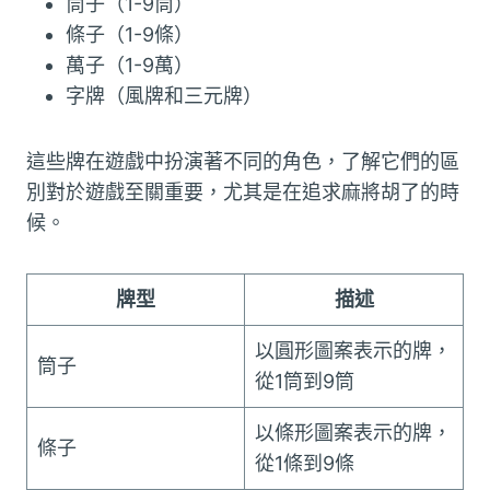
筒子（1-9筒）
條子（1-9條）
萬子（1-9萬）
字牌（風牌和三元牌）
這些牌在遊戲中扮演著不同的角色，了解它們的區
別對於遊戲至關重要，尤其是在追求麻將胡了的時
候。
牌型
描述
以圓形圖案表示的牌，
筒子
從1筒到9筒
以條形圖案表示的牌，
條子
從1條到9條