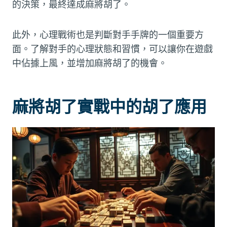
的決策，最終達成麻將胡了。
此外，心理戰術也是判斷對手手牌的一個重要方
面。了解對手的心理狀態和習慣，可以讓你在遊戲
中佔據上風，並增加麻將胡了的機會。
麻將胡了實戰中的胡了應用