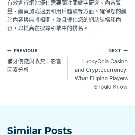
有效進行網站優化需要關注關鍵字研究、內容質
量、網頁加載速度和用戶體驗等方面。確保您的網
站內容與麻將相關，並且優化您的網站結構和內
容，以提高在搜尋引擎中的排名。
文
PREVIOUS
NEXT
補牙價錢與收費：影響
LuckyCola Casino
章
因素分析
and Cryptocurrency:
What Filipino Players
導
Should Know
覽
Similar Posts