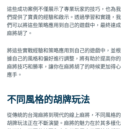
這些成功案例不僅展示了專業玩家的技巧，也為我
們提供了寶貴的經驗和啟示。透過學習和實踐，我
們可以將這些策略應用到自己的遊戲中，最終達成
麻將胡了。
將這些實戰經驗和策略應用到自己的遊戲中，並根
據自己的風格和偏好進行調整，將有助於提高你的
麻將技巧和勝率，讓你在麻將胡了的時候更加得心
應手。
不同風格的胡牌玩法
從傳統的台灣麻將到現代的線上麻將，不同風格的
胡牌玩法正在不斷演變。麻將的魅力在於其多樣化