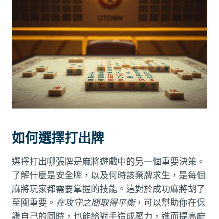
如何選擇打出牌
選擇打出哪張牌是麻將遊戲中的另一個重要決策。
了解什麼是安全牌，以及何時該棄牌求生，是每個
麻將玩家都需要掌握的技能。這對於成功麻將胡了
至關重要。
在攻守之間取得平衡
，可以幫助你在保
護自己的同時，也能給對手造成壓力，進而提高麻