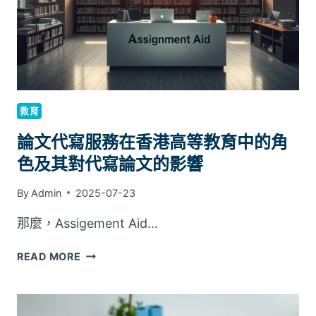
康
與
適
應
支
援
教育
論文代寫服務在香港高等教育中的角
色及其對代寫論文的影響
By
Admin
2025-07-23
那麼，Assigement Aid…
論
READ MORE
文
代
寫