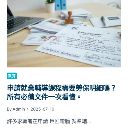
服
務
在
香
港
高
等
教
育
中
的
角
教育
色
及
申請就業輔導課程需要勞保明細嗎？
其
所有必備文件一次看懂。
對
代
By
Admin
2025-07-10
寫
論
許多求職者在申請 巨匠電腦 就業輔…
文