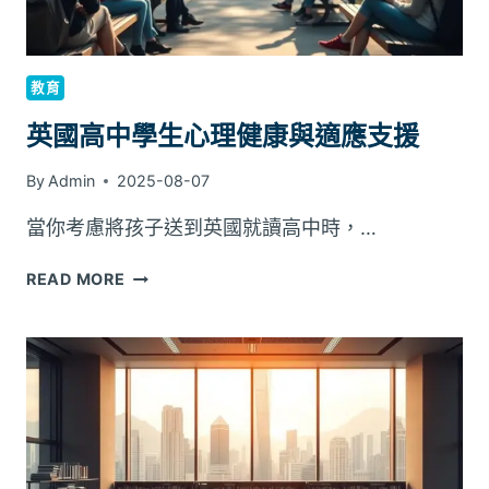
代
辦、
出
國
教育
留
學
英國高中學生心理健康與適應支援
代
辦
By
Admin
2025-08-07
的
當你考慮將孩子送到英國就讀高中時，…
分
享
英
READ MORE
會
國
高
中
學
生
心
理
健