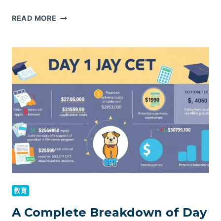
WHAT
READ MORE
IS
DAY
1
CPT
AND
HOW
TO
CHOOSE
THE
RIGHT
UNIVERSITY
教育
A Complete Breakdown of Day