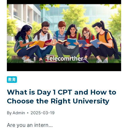
转
学
分
政
策
及
操
作
指
南
教育
What is Day 1 CPT and How to
Choose the Right University
By
Admin
2025-03-19
Are you an intern…