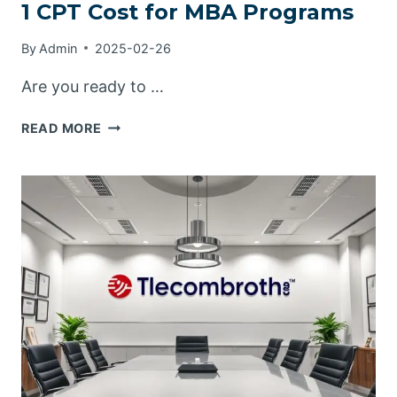
1 CPT Cost for MBA Programs
By
Admin
2025-02-26
Are you ready to …
A
READ MORE
COMPLETE
BREAKDOWN
OF
DAY
1
CPT
COST
FOR
MBA
PROGRAMS