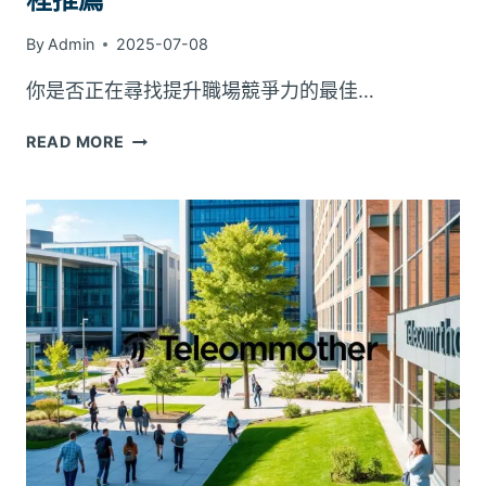
文
件
By
Admin
2025-07-08
一
次
你是否正在尋找提升職場競爭力的最佳…
看
懂。
政
READ MORE
府
補
助
證
照
班：
最
受
歡
迎
的
證
照