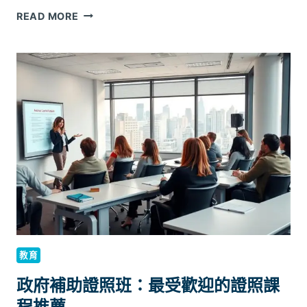
的
申
READ MORE
影
請
響
就
業
輔
導
課
程
需
要
勞
保
明
細
嗎？
所
教育
有
必
政府補助證照班：最受歡迎的證照課
備
程推薦