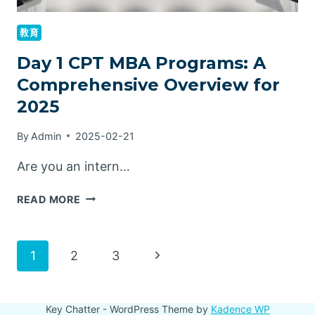
教育
Day 1 CPT MBA Programs: A
Comprehensive Overview for
2025
By
Admin
2025-02-21
Are you an intern…
DAY
READ MORE
1
CPT
MBA
Page
Next
1
2
3
PROGRAMS:
A
Page
navigation
COMPREHENSIVE
Key Chatter - WordPress Theme by
Kadence WP
OVERVIEW