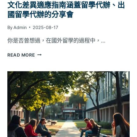
文化差異適應指南涵蓋留學代辦、出
國留學代辦的分享會
By
Admin
2025-08-17
你是否曾想過，在國外留學的過程中，…
文
READ MORE
化
差
異
適
應
指
南
涵
蓋
留
學