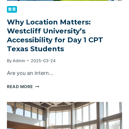
課
程
教育
推
薦
Why Location Matters:
Westcliff University’s
Accessibility for Day 1 CPT
Texas Students
By
Admin
2025-03-24
Are you an intern…
WHY
READ MORE
LOCATION
MATTERS:
WESTCLIFF
UNIVERSITY’S
ACCESSIBILITY
FOR