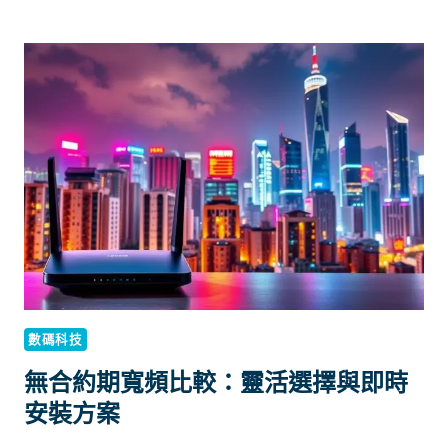
國
移
動
月
費
計
劃
VOLTE
通
話
設
定
數碼科技
無合約期寬頻比較：靈活選擇與即時
安裝方案