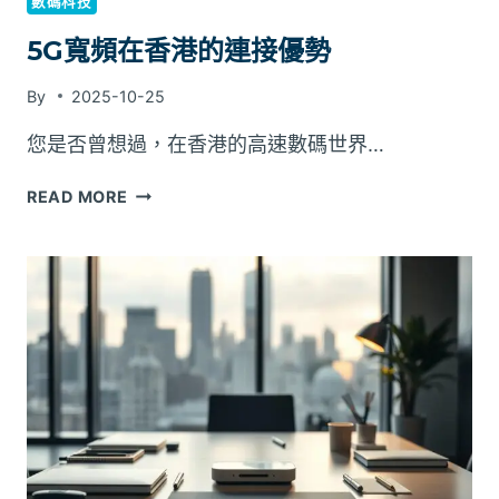
數碼科技
5G寬頻在香港的連接優勢
By
2025-10-25
您是否曾想過，在香港的高速數碼世界…
5G
READ MORE
寬
頻
在
香
港
的
連
接
優
勢