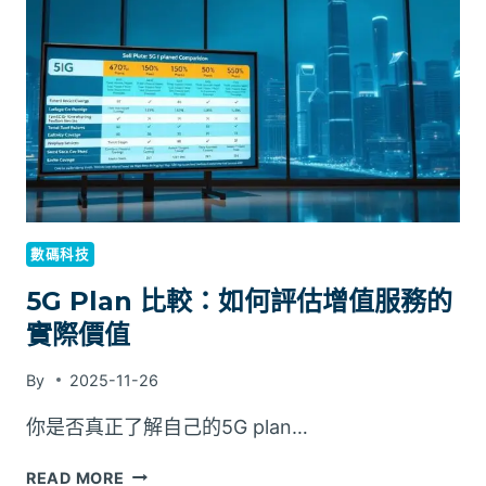
用
的
中
國
移
動
月
費
計
劃
數碼科技
5G Plan 比較：如何評估增值服務的
實際價值
By
2025-11-26
你是否真正了解自己的5G plan…
5G
READ MORE