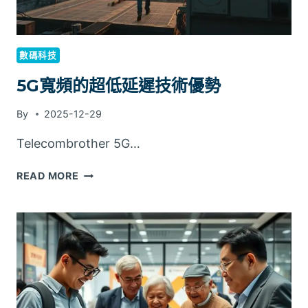
何
配
置
接
數碼科技
觸
點
5G寬頻的超低延遲技術優勢
By
2025-12-29
Telecombrother 5G…
5G
READ MORE
寬
頻
的
超
低
延
遲
技