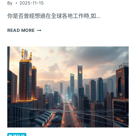
By
2025-11-15
你是否曾經想過在全球各地工作時,如…
數
READ MORE
碼
遊
牧
族
的
電
話
PLAN
全
球
連
接
需
求