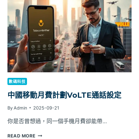
寬
頻
比
較：
雙
線
路
與
備
用
連
接
數碼科技
方
案
中國移動月費計劃VoLTE通話設定
By
Admin
2025-09-21
你是否曾想過，同一個手機月費卻能帶…
中
READ MORE