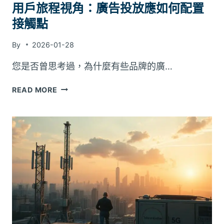
用戶旅程視角：廣告投放應如何配置
接觸點
By
2026-01-28
您是否曾思考過，為什麼有些品牌的廣…
用
READ MORE
戶
旅
程
視
角：
廣
告
投
放
應
如