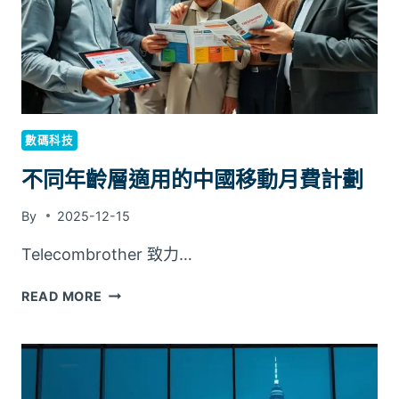
術
優
勢
數碼科技
不同年齡層適用的中國移動月費計劃
By
2025-12-15
Telecombrother 致力…
不
READ MORE
同
年
齡
層
適