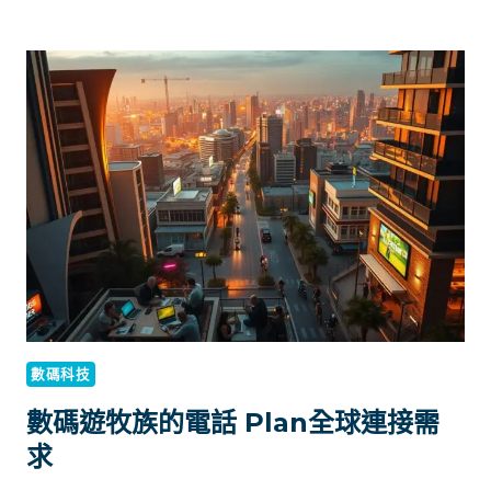
PLAN
比
較：
如
何
評
估
增
值
服
務
的
實
際
價
數碼科技
值
數碼遊牧族的電話 Plan全球連接需
求