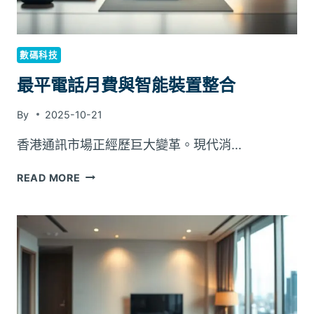
數碼科技
最平電話月費與智能裝置整合
By
2025-10-21
香港通訊市場正經歷巨大變革。現代消…
最
READ MORE
平
電
話
月
費
與
智
能