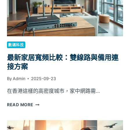
裝
置
整
合
數碼科技
最新家居寬頻比較：雙線路與備用連
接方案
By
Admin
2025-09-23
在香港這樣的高密度城市，家中網路需…
最
READ MORE
新
家
居