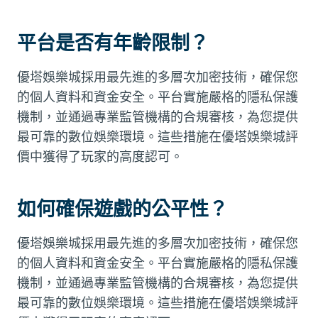
平台是否有年齡限制？
優塔娛樂城採用最先進的多層次加密技術，確保您
的個人資料和資金安全。平台實施嚴格的隱私保護
機制，並通過專業監管機構的合規審核，為您提供
最可靠的數位娛樂環境。這些措施在優塔娛樂城評
價中獲得了玩家的高度認可。
如何確保遊戲的公平性？
優塔娛樂城採用最先進的多層次加密技術，確保您
的個人資料和資金安全。平台實施嚴格的隱私保護
機制，並通過專業監管機構的合規審核，為您提供
最可靠的數位娛樂環境。這些措施在優塔娛樂城評