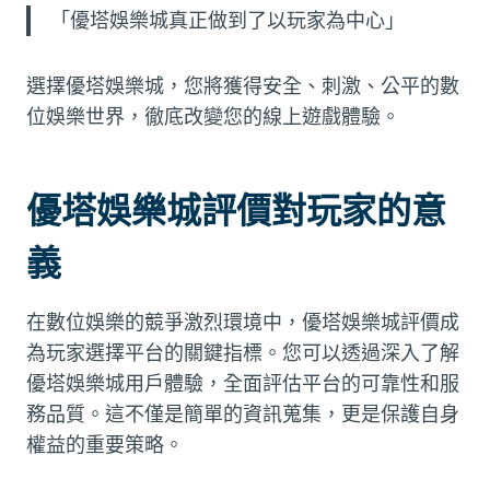
「優塔娛樂城真正做到了以玩家為中心」
選擇優塔娛樂城，您將獲得安全、刺激、公平的數
位娛樂世界，徹底改變您的線上遊戲體驗。
優塔娛樂城評價對玩家的意
義
在數位娛樂的競爭激烈環境中，優塔娛樂城評價成
為玩家選擇平台的關鍵指標。您可以透過深入了解
優塔娛樂城用戶體驗，全面評估平台的可靠性和服
務品質。這不僅是簡單的資訊蒐集，更是保護自身
權益的重要策略。