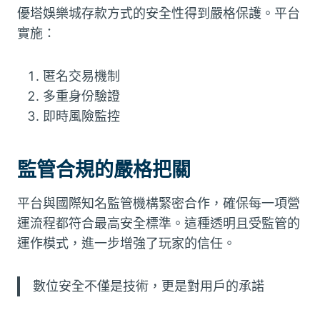
優塔娛樂城存款方式的安全性得到嚴格保護。平台
實施：
匿名交易機制
多重身份驗證
即時風險監控
監管合規的嚴格把關
平台與國際知名監管機構緊密合作，確保每一項營
運流程都符合最高安全標準。這種透明且受監管的
運作模式，進一步增強了玩家的信任。
數位安全不僅是技術，更是對用戶的承諾