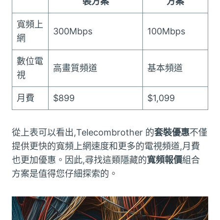
裝方案
方案
寬頻上
300Mbps
100Mbps
網
數位電
高畫質頻道
基本頻道
視
月費
$899
$1,099
從上表可以看出,Telecombrother 的
套裝優惠
不僅
提供更快的寬頻上網速度和更多的電視頻道,月費
也更加優惠。因此,尋找這類隱藏的
寬頻報價
組合
方案是值得您仔細探索的。