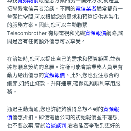
尋找
寬頻報價
最優惠方案的另一個好方法,就是直
接聯繫電信業者洽談。不同的
電信業者
通常都有一
些彈性空間,可以根據您的需求和預算提供客製化
的服務方案。因此,您可以主動聯繫
Telecombrother 有線電視和光纖
寬頻報價
網路,詢
問是否有任何額外優惠可以享受。
在洽談時,您可以提出自己的需求和預算範圍,並表
達您願意簽約的意願。這樣可能會讓業務人員更有
動力給出優惠的
寬頻報價
。此外,您也要注意合約
細節,如終止條款、升降速等,確保能夠順利享用服
務。
通過主動溝通,您也許能夠獲得意想不到的
寬頻報
價
優惠折扣。即使電信公司的初始報價並不理想,
也不要放棄,嘗試
洽談談判
,看看能否爭取到更好的