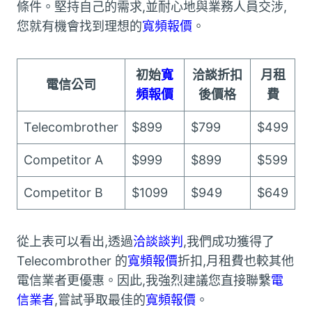
條件。堅持自己的需求,並耐心地與業務人員交涉,
您就有機會找到理想的
寬頻報價
。
初始
寬
洽談折扣
月租
電信公司
頻報價
後價格
費
Telecombrother
$899
$799
$499
Competitor A
$999
$899
$599
Competitor B
$1099
$949
$649
從上表可以看出,透過
洽談談判
,我們成功獲得了
Telecombrother 的
寬頻報價
折扣,月租費也較其他
電信業者更優惠。因此,我強烈建議您直接聯繫
電
信業者
,嘗試爭取最佳的
寬頻報價
。